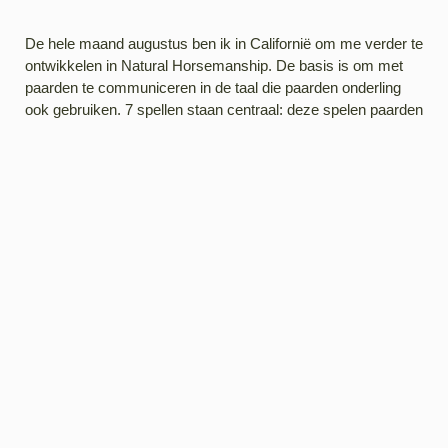
De hele maand augustus ben ik in Californië om me verder te
ontwikkelen in Natural Horsemanship. De basis is om met
paarden te communiceren in de taal die paarden onderling
ook gebruiken. 7 spellen staan centraal: deze spelen paarden
met elkaar om te bepalen wie de leider is. Deze spellen zet ik
in tijdens de coaching, waardoor vaak mooie inzichten
komen over thema’s als grenzen aangeven, voor jezelf
opkomen en richting geven (aan je eigen leven).
2
1