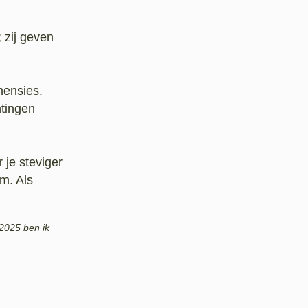
 zij geven
mensies.
htingen
 je steviger
am. Als
 2025 ben ik