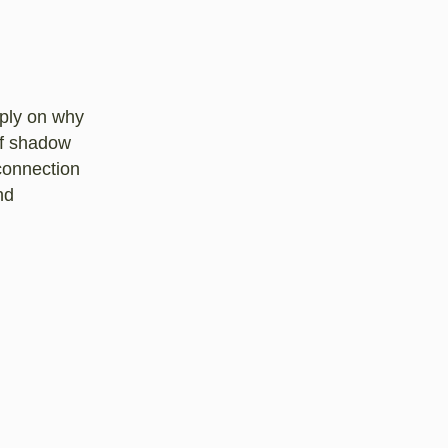
eply on why
of shadow
 connection
nd