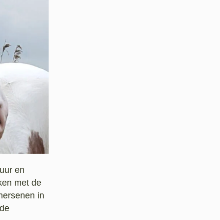
tuur en
ken met de
 hersenen in
nde