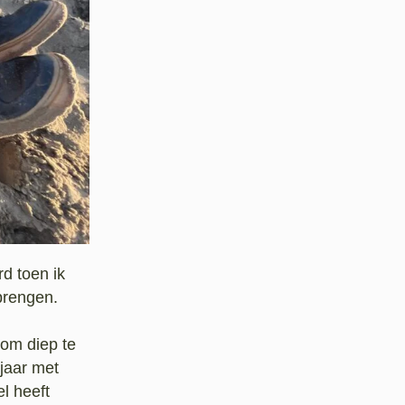
rd toen ik
 brengen.
 om diep te
 jaar met
l heeft